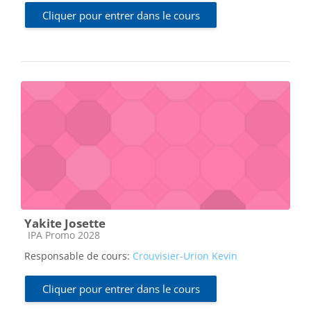
Cliquer pour entrer dans le cours
Yakite Josette
Catégorie de cours
IPA Promo 2028
Responsable de cours:
Crouvisier-Urion Kevin
Cliquer pour entrer dans le cours