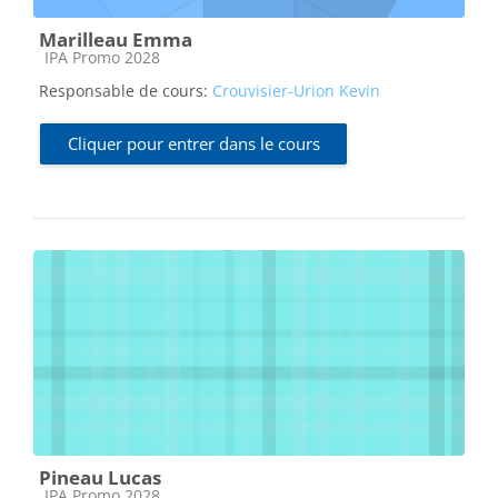
Marilleau Emma
Catégorie de cours
IPA Promo 2028
Responsable de cours:
Crouvisier-Urion Kevin
Cliquer pour entrer dans le cours
Pineau Lucas
Catégorie de cours
IPA Promo 2028