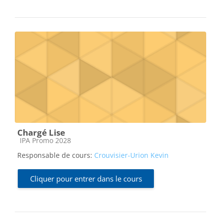
Chargé Lise
Catégorie de cours
IPA Promo 2028
Responsable de cours:
Crouvisier-Urion Kevin
Cliquer pour entrer dans le cours