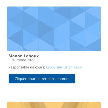
Manon Lehoux
Catégorie de cours
IPA Promo 2027
Responsable de cours:
Crouvisier-Urion Kevin
Cliquer pour entrer dans le cours