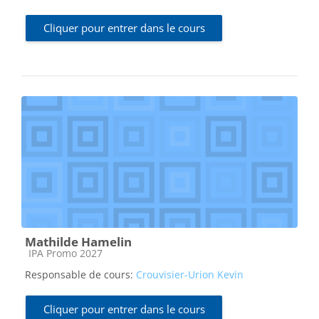
Cliquer pour entrer dans le cours
Mathilde Hamelin
Catégorie de cours
IPA Promo 2027
Responsable de cours:
Crouvisier-Urion Kevin
Cliquer pour entrer dans le cours