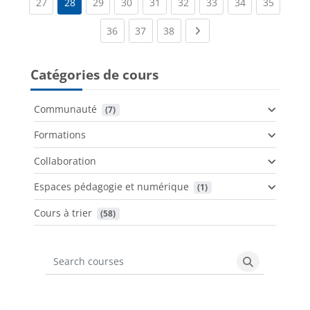
(current)
(current)
(current)
(current)
(current)
(current)
(current)
(current
27
28
29
30
31
32
33
34
35
(current)
(current)
(current)
Next page
36
37
38
Catégories de cours
Communauté
 (7)
Formations
Collaboration
Espaces pédagogie et numérique
 (1)
Cours à trier
 (58)
Search courses
Search cours