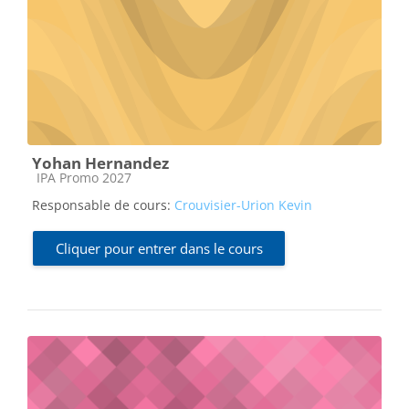
Yohan Hernandez
Catégorie de cours
IPA Promo 2027
Responsable de cours:
Crouvisier-Urion Kevin
Cliquer pour entrer dans le cours