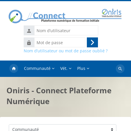
Passer au contenu principal
Nom
d’utilisateur
Mot
Connexion
de
Nom d’utilisateur ou mot de passe oublié ?
passe
Communauté
Vét.
Plus
Recher
des
cours
Oniris - Connect Plateforme
Numérique