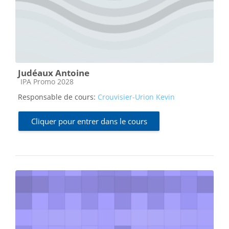
Judéaux Antoine
Catégorie de cours
IPA Promo 2028
Responsable de cours:
Crouvisier-Urion Kevin
Cliquer pour entrer dans le cours