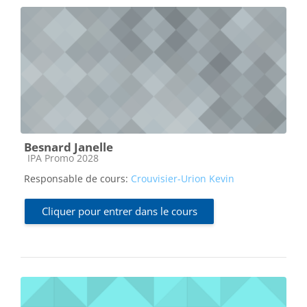
Besnard Janelle
Catégorie de cours
IPA Promo 2028
Responsable de cours:
Crouvisier-Urion Kevin
Cliquer pour entrer dans le cours