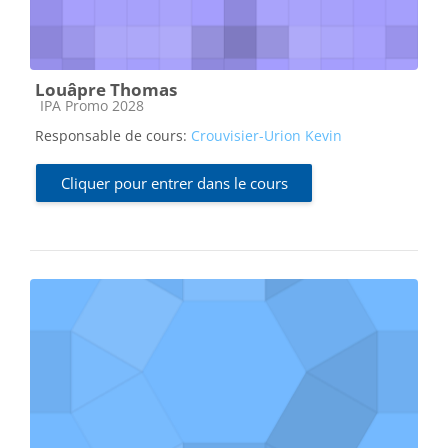
Louâpre Thomas
Catégorie de cours
IPA Promo 2028
Responsable de cours:
Crouvisier-Urion Kevin
Cliquer pour entrer dans le cours