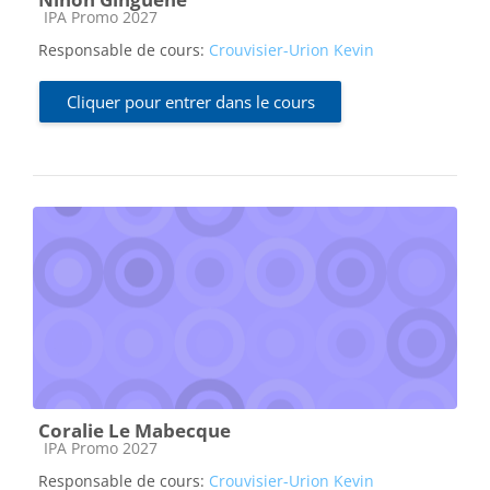
Catégorie de cours
IPA Promo 2027
Responsable de cours:
Crouvisier-Urion Kevin
Cliquer pour entrer dans le cours
Coralie Le Mabecque
Catégorie de cours
IPA Promo 2027
Responsable de cours:
Crouvisier-Urion Kevin