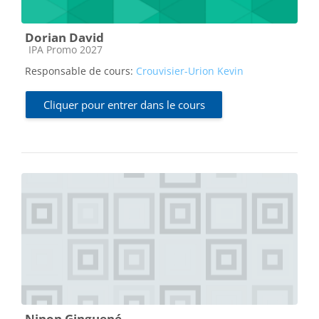
Dorian David
Catégorie de cours
IPA Promo 2027
Responsable de cours:
Crouvisier-Urion Kevin
Cliquer pour entrer dans le cours
Ninon Ginguené