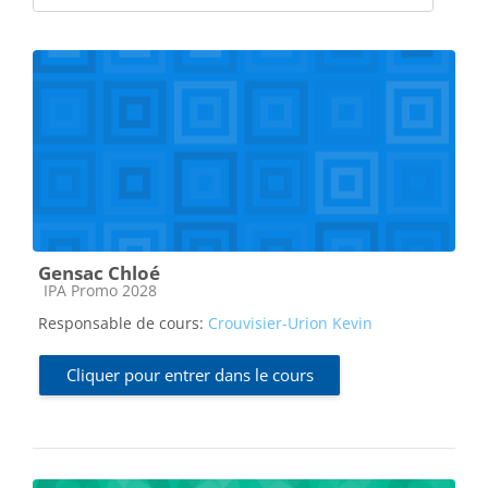
Catégories de cours
Gensac Chloé
Catégorie de cours
IPA Promo 2028
Responsable de cours:
Crouvisier-Urion Kevin
Cliquer pour entrer dans le cours