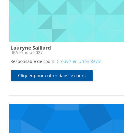
Lauryne Saillard
Catégorie de cours
IPA Promo 2027
Responsable de cours:
Crouvisier-Urion Kevin
Cliquer pour entrer dans le cours