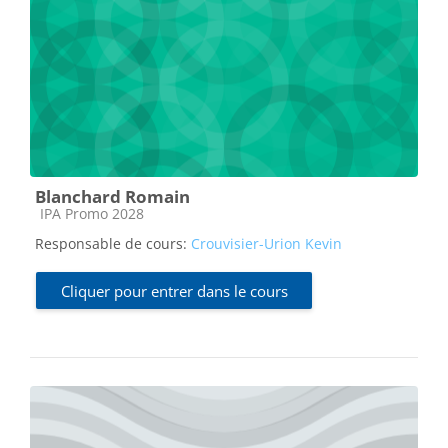
Blanchard Romain
Catégorie de cours
IPA Promo 2028
Responsable de cours:
Crouvisier-Urion Kevin
Cliquer pour entrer dans le cours