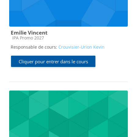
Emilie Vincent
Catégorie de cours
IPA Promo 2027
Responsable de cours:
Crouvisier-Urion Kevin
Cliquer pour entrer dans le cours