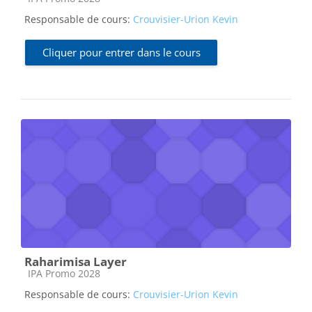
Responsable de cours:
Crouvisier-Urion Kevin
Cliquer pour entrer dans le cours
Raharimisa Layer
Catégorie de cours
IPA Promo 2028
Responsable de cours:
Crouvisier-Urion Kevin