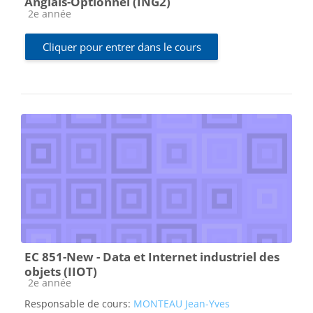
Anglais-Optionnel (ING2)
Catégorie de cours
2e année
Cliquer pour entrer dans le cours
EC 851-New - Data et Internet industriel des
objets (IIOT)
Catégorie de cours
2e année
Responsable de cours:
MONTEAU Jean-Yves