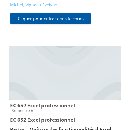
Michel
,
Vigneau Evelyne
Cliquer pour entrer dans le cours
EC 652 Excel professionnel
Catégorie de cours
Semestre 6
EC 652 Excel professionnel
P
artie I. Maîtrise des fonctionnalités d'Excel