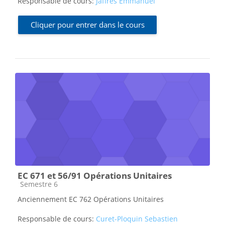
Responsable de cours:
Jaffres Emmanuel
Cliquer pour entrer dans le cours
EC 671 et 56/91 Opérations Unitaires
Catégorie de cours
Semestre 6
Anciennement EC 762 Opérations Unitaires
Responsable de cours:
Curet-Ploquin Sebastien