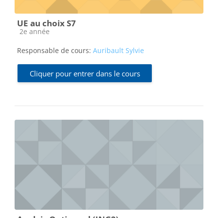
UE au choix S7
Catégorie de cours
2e année
Responsable de cours:
Auribault Sylvie
Cliquer pour entrer dans le cours