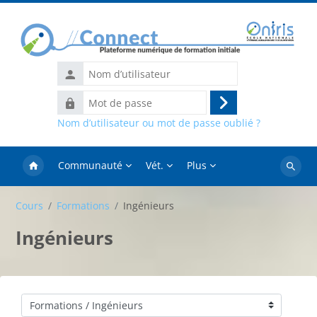
Passer au contenu principal
Nom
d’utilisateur
Mot
Connexion
de
Nom d’utilisateur ou mot de passe oublié ?
passe
Communauté
Vét.
Plus
Recher
des
Cours
Formations
Ingénieurs
cours
Ingénieurs
Catégories de cours