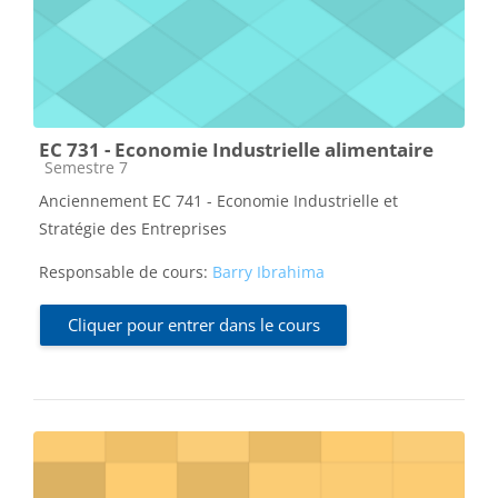
EC 731 - Economie Industrielle alimentaire
Catégorie de cours
Semestre 7
Anciennement EC 741 - Economie Industrielle et
Stratégie des Entreprises
Responsable de cours:
Barry Ibrahima
Cliquer pour entrer dans le cours