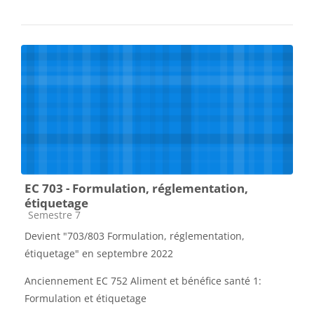
EC 703 - Formulation, réglementation,
étiquetage
Catégorie de cours
Semestre 7
Devient "703/803 Formulation, réglementation,
étiquetage" en septembre 2022
Anciennement EC 752 Aliment et bénéfice santé 1:
Formulation et étiquetage