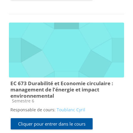
EC 673 Durabilité et Economie circulaire :
management de l’énergie et impact
environnemental
Catégorie de cours
Semestre 6
Responsable de cours:
Toublanc Cyril
Cliquer pour entrer dans le cours