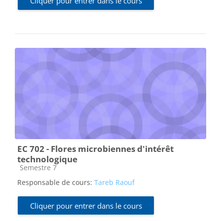
Cliquer pour entrer dans le cours
EC 702 - Flores microbiennes d'intérêt
technologique
Catégorie de cours
Semestre 7
Responsable de cours:
Tareb Raouf
Cliquer pour entrer dans le cours