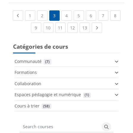
Previous page
(current)
(current)
(current)
(current)
(current)
(current)
(current
1
2
3
4
5
6
7
8
(current)
(current)
(current)
(current)
(current)
Next page
9
10
11
12
13
Catégories de cours
Communauté
 (7)
Formations
Collaboration
Espaces pédagogie et numérique
 (1)
Cours à trier
 (58)
Search courses
Search cours