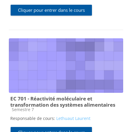
Cliquer pour entrer dans le cours
EC 701 - Réactivité moléculaire et
transformation des systèmes alimentaires
Catégorie de cours
Semestre 7
Responsable de cours:
Lethuaut Laurent