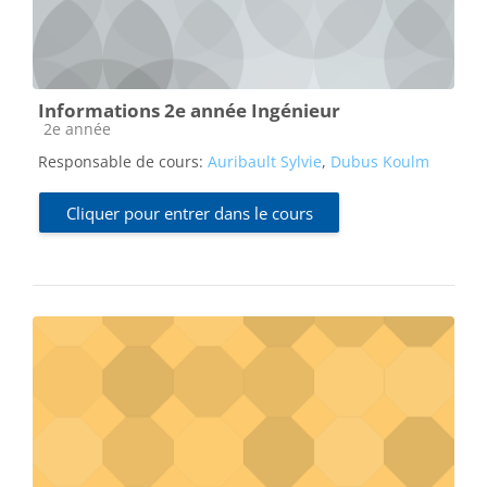
Informations 2e année Ingénieur
Catégorie de cours
2e année
Responsable de cours:
Auribault Sylvie
,
Dubus Koulm
Cliquer pour entrer dans le cours