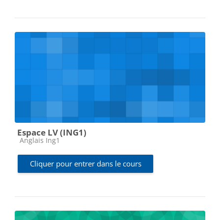
Espace LV (ING1)
Catégorie de cours
Anglais Ing1
Cliquer pour entrer dans le cours