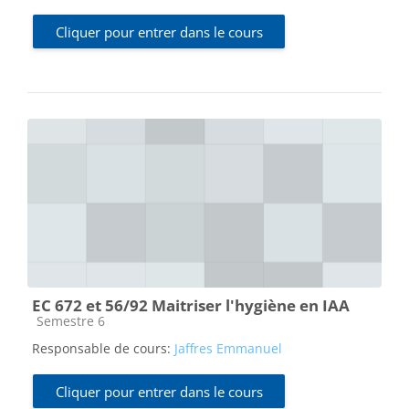
Cliquer pour entrer dans le cours
EC 672 et 56/92 Maitriser l'hygiène en IAA
Catégorie de cours
Semestre 6
Responsable de cours:
Jaffres Emmanuel
Cliquer pour entrer dans le cours