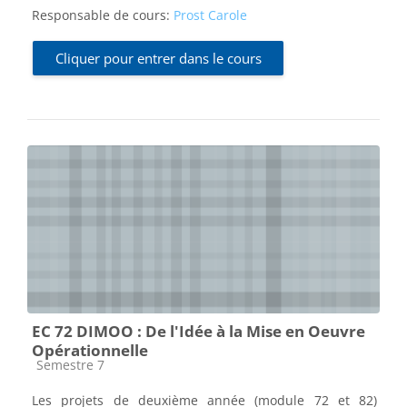
Responsable de cours:
Prost Carole
Cliquer pour entrer dans le cours
EC 72 DIMOO : De l'Idée à la Mise en Oeuvre
Opérationnelle
Catégorie de cours
Semestre 7
Les projets de deuxième année (module 72 et 82)