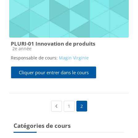
PLURI-01 Innovation de produits
Catégorie de cours
2e année
Responsable de cours:
Magin Virginie
Cliquer pour entrer dans le cours
Previous page
(current)
1
2
Catégories de cours