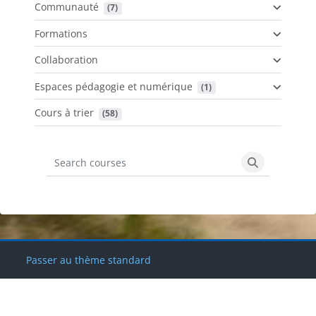
Communauté
 (7)
Formations
Collaboration
Espaces pédagogie et numérique
 (1)
Cours à trier
 (58)
Search courses
Search cours
Blocs
Blocs
Blocs
Blocs
Passer au thème standard