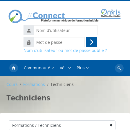
Passer au contenu principal
Nom
d’utilisateur
Mot
Connexion
de
Nom d’utilisateur ou mot de passe oublié ?
passe
Communauté
Vét.
Plus
Recher
des
Cours
Formations
Techniciens
cours
Techniciens
Catégories de cours