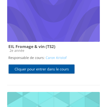
EIL Fromage & vin (TS2)
Catégorie de cours
2e année
Responsable de cours:
Caron Kristof
Cliquer pour entrer dans le cours