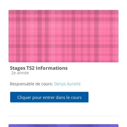
Stages TS2 Informations
Catégorie de cours
2e année
Responsable de cours:
Denys Aurelie
Cliquer pour entrer dans le cours