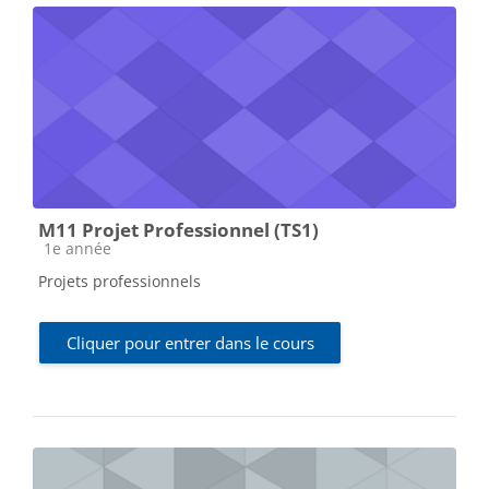
M11 Projet Professionnel (TS1)
Catégorie de cours
1e année
Projets professionnels
Cliquer pour entrer dans le cours