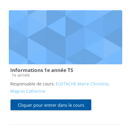
Informations 1e année TS
Catégorie de cours
1e année
Responsable de cours:
EUSTACHE Marie-Christine
,
Magras Catherine
Cliquer pour entrer dans le cours