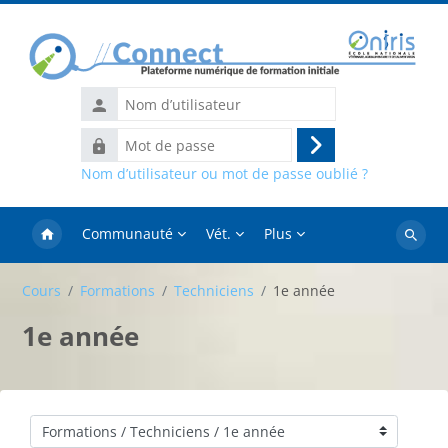
Passer au contenu principal
Nom
d’utilisateur
Mot
Connexion
de
Nom d’utilisateur ou mot de passe oublié ?
passe
Communauté
Vét.
Plus
Recher
des
Cours
Formations
Techniciens
1e année
cours
1e année
Catégories de cours