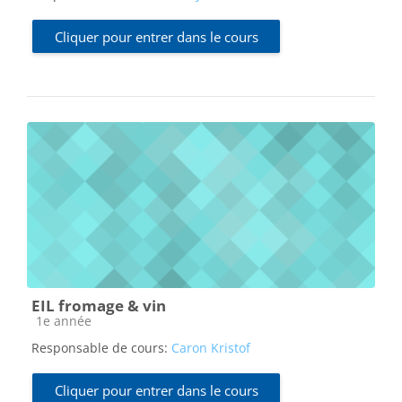
Cliquer pour entrer dans le cours
EIL fromage & vin
Catégorie de cours
1e année
Responsable de cours:
Caron Kristof
Cliquer pour entrer dans le cours