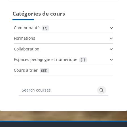
Catégories de cours
Communauté
 (7)
Formations
Collaboration
Espaces pédagogie et numérique
 (1)
Cours à trier
 (58)
Search courses
Search cours
Blocs
Blocs
Blocs
Blocs