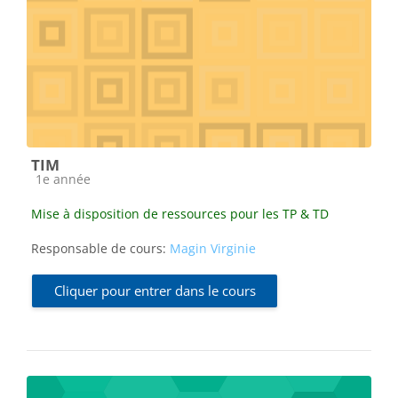
TIM
Catégorie de cours
1e année
Mise à disposition de ressources pour les TP & TD
Responsable de cours:
Magin Virginie
Cliquer pour entrer dans le cours