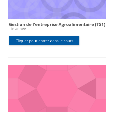
Gestion de l'entreprise Agroalimentaire (TS1)
Catégorie de cours
1e année
Cliquer pour entrer dans le cours