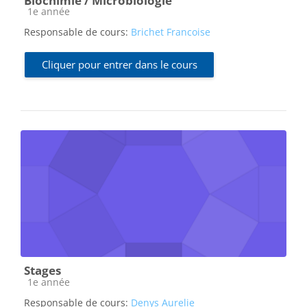
Biochimie / Microbiologie
Catégorie de cours
1e année
Responsable de cours:
Brichet Francoise
Cliquer pour entrer dans le cours
Stages
Catégorie de cours
1e année
Responsable de cours:
Denys Aurelie