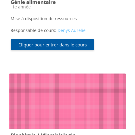
Génie alimentaire
Catégorie de cours
1e année
Mise à disposition de ressources
Responsable de cours:
Denys Aurelie
Cliquer pour entrer dans le cours