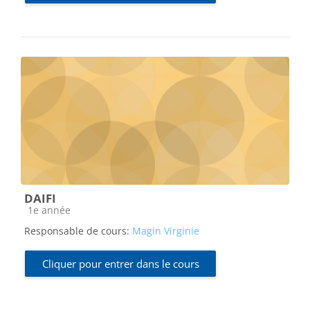
DAIFI
Catégorie de cours
1e année
Responsable de cours:
Magin Virginie
Cliquer pour entrer dans le cours