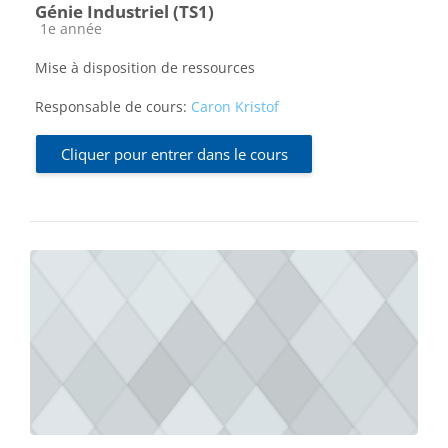
Génie Industriel (TS1)
Catégorie de cours
1e année
Mise à disposition de ressources
Responsable de cours:
Caron Kristof
Cliquer pour entrer dans le cours