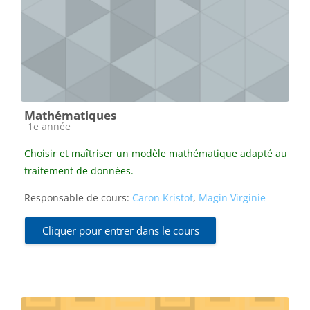
Mathématiques
Catégorie de cours
1e année
Choisir et maîtriser un modèle mathématique adapté au
traitement de données.
Responsable de cours:
Caron Kristof
,
Magin Virginie
Cliquer pour entrer dans le cours