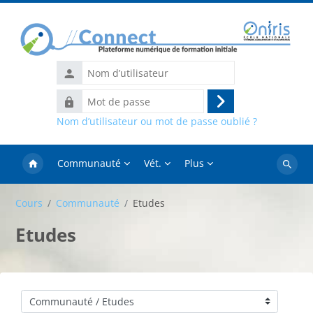
Passer au contenu principal
Nom
d’utilisateur
Mot
Connexion
de
Nom d’utilisateur ou mot de passe oublié ?
passe
Communauté
Vét.
Plus
Recher
des
Cours
Communauté
Etudes
cours
Etudes
Catégories de cours