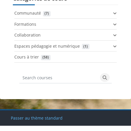
Communauté
 (7)
Formations
Collaboration
Espaces pédagogie et numérique
 (1)
Cours à trier
 (58)
Search courses
Search cours
Blocs
Blocs
Blocs
Blocs
Passer au thème standard