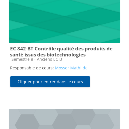
EC 842-BT Contrôle qualité des produits de
santé issus des biotechnologies
Catégorie de cours
Semestre 8 - Anciens EC BT
Responsable de cours:
Mosser Mathilde
Cliquer pour entrer dans le cours