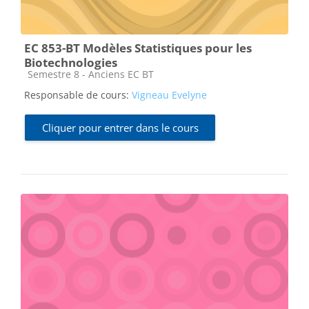
EC 853-BT Modèles Statistiques pour les
Biotechnologies
Catégorie de cours
Semestre 8 - Anciens EC BT
Responsable de cours:
Vigneau Evelyne
Cliquer pour entrer dans le cours