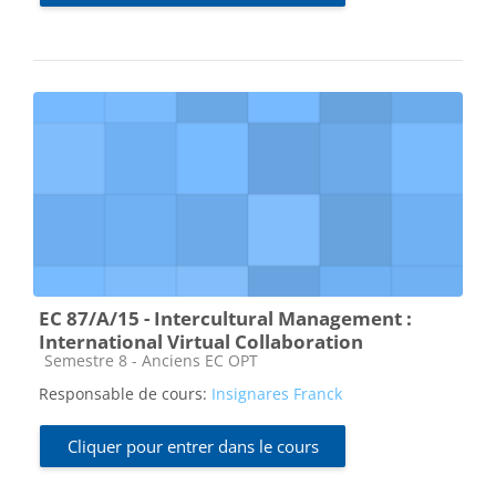
EC 87/A/15 - Intercultural Management :
International Virtual Collaboration
Catégorie de cours
Semestre 8 - Anciens EC OPT
Responsable de cours:
Insignares Franck
Cliquer pour entrer dans le cours