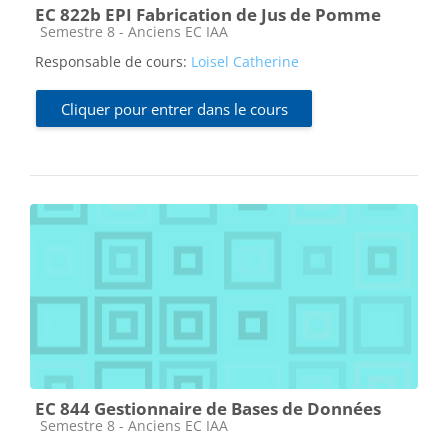
EC 822b EPI Fabrication de Jus de Pomme
Catégorie de cours
Semestre 8 - Anciens EC IAA
Responsable de cours:
Loisel Catherine
Cliquer pour entrer dans le cours
EC 844 Gestionnaire de Bases de Données
Catégorie de cours
Semestre 8 - Anciens EC IAA