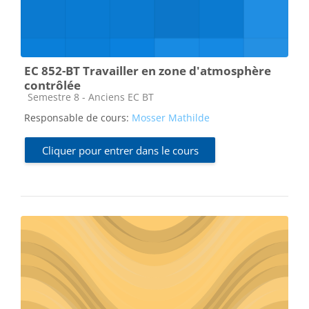
EC 852-BT Travailler en zone d'atmosphère
contrôlée
Catégorie de cours
Semestre 8 - Anciens EC BT
Responsable de cours:
Mosser Mathilde
Cliquer pour entrer dans le cours