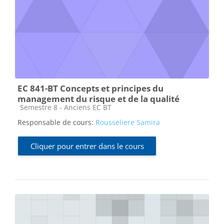
EC 841-BT Concepts et principes du
management du risque et de la qualité
Catégorie de cours
Semestre 8 - Anciens EC BT
Responsable de cours:
Rousseliere Samira
Cliquer pour entrer dans le cours