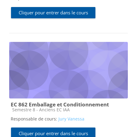
Cliquer pour entrer dans le cours
EC 862 Emballage et Conditionnement
Catégorie de cours
Semestre 8 - Anciens EC IAA
Responsable de cours:
Jury Vanessa
Cliquer pour entrer dans le cours