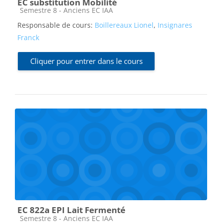
EC substitution Mobilité
Catégorie de cours
Semestre 8 - Anciens EC IAA
Responsable de cours:
Boillereaux Lionel
,
Insignares
Franck
Cliquer pour entrer dans le cours
EC 822a EPI Lait Fermenté
Catégorie de cours
Semestre 8 - Anciens EC IAA