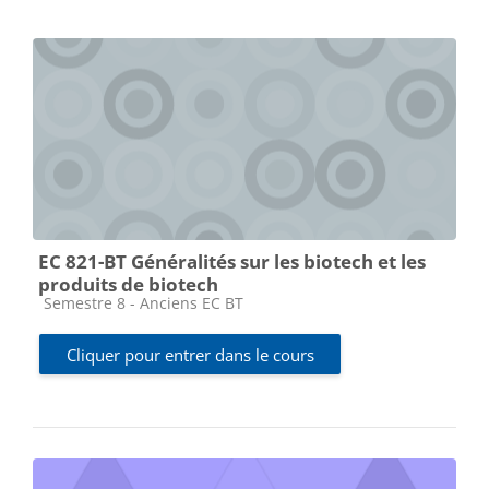
EC 821-BT Généralités sur les biotech et les
produits de biotech
Catégorie de cours
Semestre 8 - Anciens EC BT
Cliquer pour entrer dans le cours