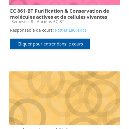
EC 861-BT Purification & Conservation de
molécules actives et de cellules vivantes
Catégorie de cours
Semestre 8 - Anciens EC BT
Responsable de cours:
Pottier Laurence
Cliquer pour entrer dans le cours