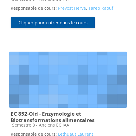
Responsable de cours:
Prevost Herve
,
Tareb Raouf
Cliquer pour entrer dans le cours
EC 852-Old - Enzymologie et
Biotransformations alimentaires
Catégorie de cours
Semestre 8 - Anciens EC IAA
Responsable de cours:
Lethuaut Laurent