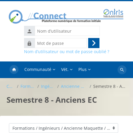
Passer au contenu principal
Nom
d’utilisateur
Mot
Connexion
de
Nom d’utilisateur ou mot de passe oublié ?
passe
Communauté
Vét.
Plus
Recher
des
Cours
Formations
Ingénieurs
Ancienne Maquette
Semestre 8 - Anciens EC
cours
Semestre 8 - Anciens EC
Catégories de cours