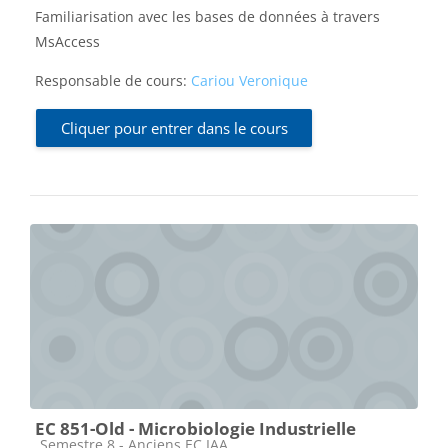
Familiarisation avec les bases de données à travers
MsAccess
Responsable de cours:
Cariou Veronique
Cliquer pour entrer dans le cours
EC 851-Old - Microbiologie Industrielle
Catégorie de cours
Semestre 8 - Anciens EC IAA