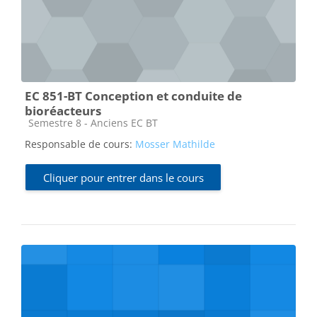
EC 851-BT Conception et conduite de
bioréacteurs
Catégorie de cours
Semestre 8 - Anciens EC BT
Responsable de cours:
Mosser Mathilde
Cliquer pour entrer dans le cours