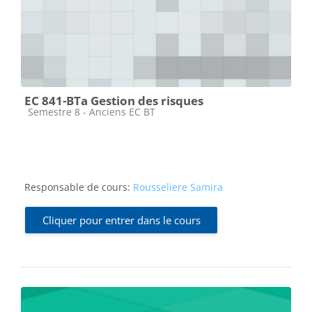
EC 841-BTa Gestion des risques
Catégorie de cours
Semestre 8 - Anciens EC BT
Responsable de cours:
Rousseliere Samira
Cliquer pour entrer dans le cours