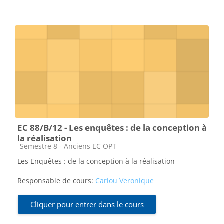
EC 88/B/12 - Les enquêtes : de la conception à
la réalisation
Catégorie de cours
Semestre 8 - Anciens EC OPT
Les Enquêtes : de la conception à la réalisation
Responsable de cours:
Cariou Veronique
Cliquer pour entrer dans le cours